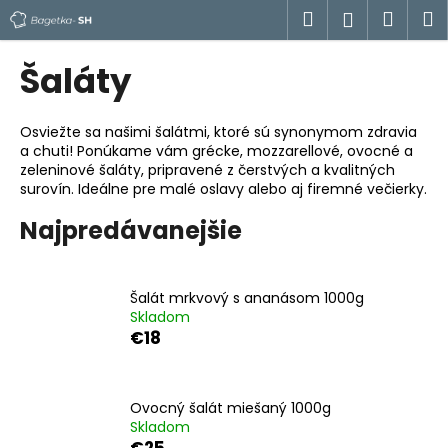
K
Prejsť
Hľadať
Náku
M
Prihlásen
na
o
obsah
Späť
Späť
košík
š
Šaláty
í
Č
k
o
Osviežte sa našimi šalátmi, ktoré sú synonymom zdravia
a chuti! Ponúkame vám grécke, mozzarellové, ovocné a
p
zeleninové šaláty, pripravené z čerstvých a kvalitných
o
surovín. Ideálne pre malé oslavy alebo aj firemné večierky.
t
Najpredávanejšie
r
e
b
Šalát mrkvový s ananásom 1000g
u
Skladom
€18
j
e
t
Ovocný šalát miešaný 1000g
e
Skladom
n
€25