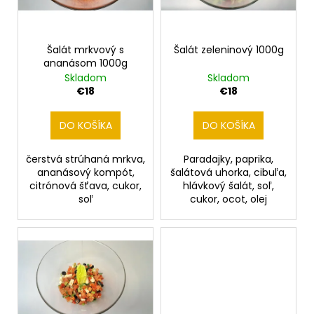
č
u
p
a
k
m
r
t
e
o
Šalát mrkvový s
Šalát zeleninový 1000g
o
ananásom 1000g
d
Skladom
Skladom
v
u
CHLEBÍČEK
€18
€18
S
k
HENRI
t
VAJÍČKOM
DO KOŠÍKA
DO KOŠÍKA
120
o
G
v
čerstvá strúhaná mrkva,
Paradajky, paprika,
€2,90
ananásový kompót,
šalátová uhorka, cibuľa,
citrónová šťava, cukor,
hlávkový šalát, soľ,
soľ
cukor, ocot, olej