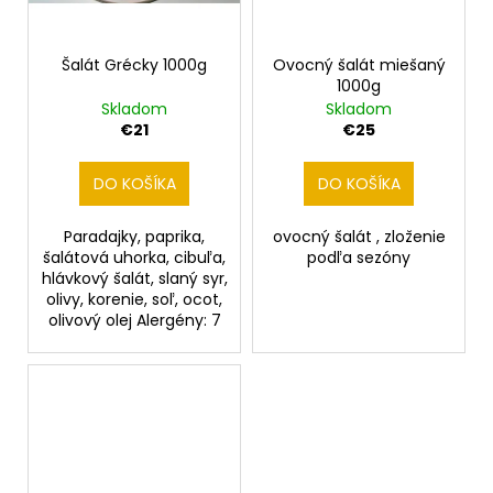
Šalát Grécky 1000g
Ovocný šalát miešaný
1000g
Skladom
Skladom
€21
€25
DO KOŠÍKA
DO KOŠÍKA
Paradajky, paprika,
ovocný šalát , zloženie
šalátová uhorka, cibuľa,
podľa sezóny
hlávkový šalát, slaný syr,
olivy, korenie, soľ, ocot,
olivový olej Alergény: 7