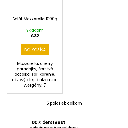
Šalát Mozzarella 1000g
Skladom
€32
DO KOŠÍKA
Mozzarella, cherry
paradajky, čerstvá
bazalka, soľ, korenie,
olivový olej, balzamico
Alergény: 7
5
položiek celkom
O
v
l
100% čerstvosť
á
objednaných produktov