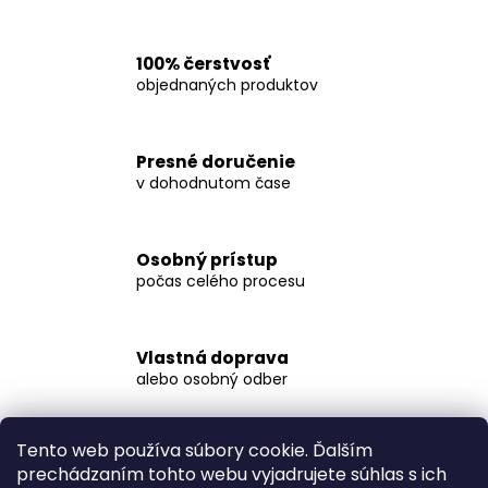
č
a
m
100% čerstvosť
e
objednaných produktov
CHLEBÍČEK
S
Presné doručenie
VOLSKÝM
v dohodnutom čase
OKOM
130G
€2,90
Osobný prístup
počas celého procesu
Vlastná doprava
alebo osobný odber
Tento web používa súbory cookie. Ďalším
prechádzaním tohto webu vyjadrujete súhlas s ich
Popis
Diskusia