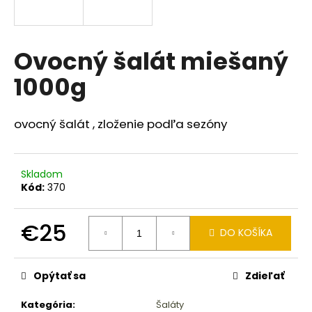
á
j
s
Ovocný šalát miešaný
ť
1000g
?
ovocný šalát , zloženie podľa sezóny
HĽADAŤ
Skladom
Kód:
370
O
€25
DO KOŠÍKA
d
Jednotková
p
cena:
o
Opýtať sa
Zdieľať
r
ú
Kategória
:
Šaláty