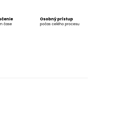
OLSKÝM OKOM 130G
učenie
Osobný prístup
m čase
počas celého procesu