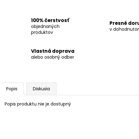
CHLEBÍČEK CHORIZO 100 G
CHLEBÍČEK S V
€2,90
€2,90
100% čerstvosť
Presné dor
objednaných
v dohodnuto
produktov
Vlastná doprava
alebo osobný odber
Popis
Diskusia
Popis produktu nie je dostupný