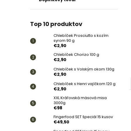
CHLEBÍČEK PROSCIUTTO S KOZÍM
SYROM 90 G
€2,90
Top 10 produktov
Chlebíček Prosciutto s kozím
syrom 90 g
€2,90
Chlebíček Chorizo 100 g
€2,90
Chlebíček s Volským okom 130g
€2,90
Chlebíček s Henri vajíčkom 120 g
€2,90
XXL Kráľovská mäsová misa
3000g
€98
Fingerfood SET špeciál 15 kusov
€49,50