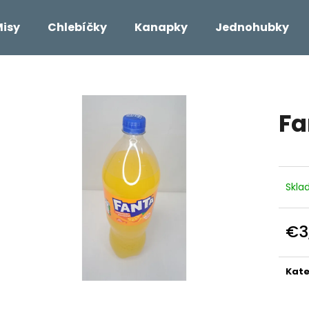
isy
Chlebíčky
Kanapky
Jednohubky
Čo potrebujete nájsť?
Fa
HĽADAŤ
Odporúčame
Skl
€3
Jedn
cena
Kate