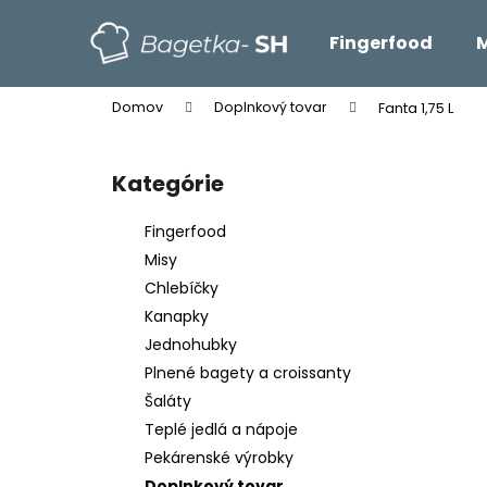
K
Prejsť
na
o
Fingerfood
M
obsah
Späť
Späť
š
do
do
í
Domov
Doplnkový tovar
Fanta 1,75 L
k
obchodu
obchodu
B
o
Kategórie
Preskočiť
č
kategórie
n
Fingerfood
ý
Misy
p
Chlebíčky
a
Kanapky
n
Jednohubky
e
Plnené bagety a croissanty
l
Šaláty
Teplé jedlá a nápoje
Pekárenské výrobky
Doplnkový tovar